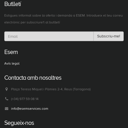
Butlletí
Estigues informat sobre la oferta i demanda a ESEM. Introdueix el teu correu
electrònic per subscriure't al butlletí
Subscriu-me!
Esem
Avís legal
Contacta amb nosaltres
Plaça Teresa Miquel i Pàmies 2-4, Reus (Tarragona)
(+34) 977 59 08 14
info@esemservices.com
Segueix-nos